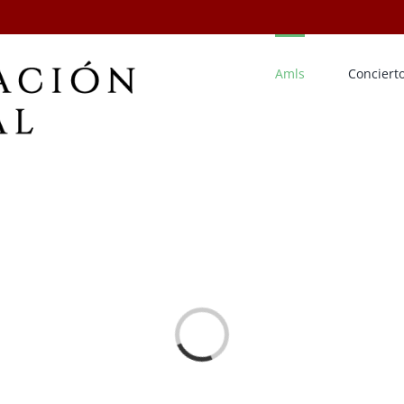
Amls
Conciert
Cargando...