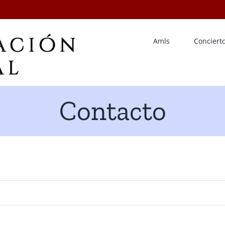
Amls
Conciert
Contacto