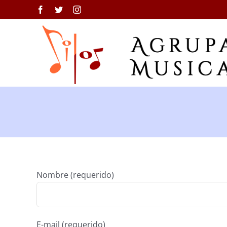
Saltar
Facebook
Twitter
Instagram
al
contenido
Nombre (requerido)
E-mail (requerido)